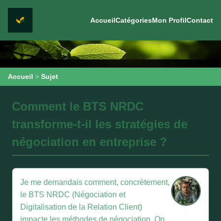
Accueil
Catégories
Mon Profil
Contact
Accueil
>
Sujet
Comment le BTS NRDC
transforme-t-il les stratégies de
négociation en entreprise ?
Je me demandais comment, concrètement,
le BTS NRDC (Négociation et
Digitalisation de la Relation Client)
impacte les méthodes de négociation. On