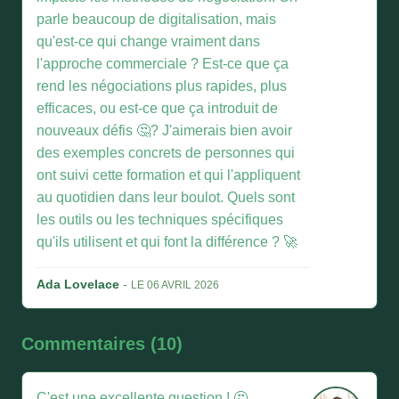
parle beaucoup de digitalisation, mais
qu'est-ce qui change vraiment dans
l'approche commerciale ? Est-ce que ça
rend les négociations plus rapides, plus
efficaces, ou est-ce que ça introduit de
nouveaux défis 🤔? J'aimerais bien avoir
des exemples concrets de personnes qui
ont suivi cette formation et qui l'appliquent
au quotidien dans leur boulot. Quels sont
les outils ou les techniques spécifiques
qu'ils utilisent et qui font la différence ? 🚀
Ada Lovelace
-
LE 06 AVRIL 2026
Commentaires (10)
C'est une excellente question ! 🤔