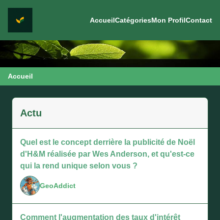
Accueil
Catégories
Mon Profil
Contact
Accueil
Actu
Quel est le concept derrière la publicité de Noël
d'H&M réalisée par Wes Anderson, et qu'est-ce
qui la rend unique selon vous ?
GeoAddict
Comment l'augmentation des taux d'intérêt