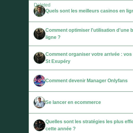
Quels sont les meilleurs casinos en lig
Comment optimiser l'utilisation d'une ba
ligne ?
Comment organiser votre arrivée : vos 
St Exupéry
Comment devenir Manager Onlyfans
Se lancer en ecommerce
Quelles sont les stratégies les plus e
cette année ?