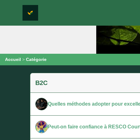
Accueil
>
Catégorie
B2C
Quelles méthodes adopter pour excelle
Peut-on faire confiance à RESCO Cour