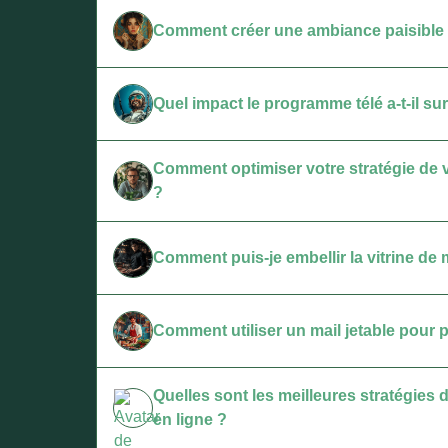
Comment créer une ambiance paisible 
Quel impact le programme télé a-t-il 
Comment optimiser votre stratégie de 
?
Comment puis-je embellir la vitrine 
Comment utiliser un mail jetable pour p
Quelles sont les meilleures stratégies
en ligne ?