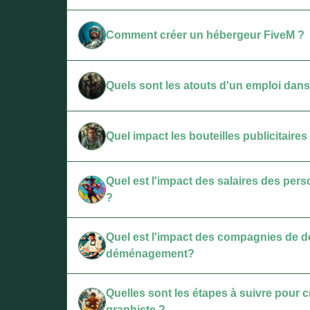
Comment créer un hébergeur FiveM ?
Quels sont les atouts d'un emploi dans
Quel impact les bouteilles publicitaire
Quel est l'impact des salaires des per
?
Quel est l'impact des compagnies de dé
déménagement?
Quelles sont les étapes à suivre pour
graphiste ?