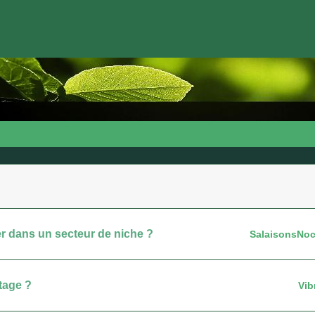
r dans un secteur de niche ?
SalaisonsNoc
tage ?
Vib