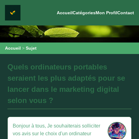
Accueil
Catégories
Mon Profil
Contact
Accueil
>
Sujet
Quels ordinateurs portables
seraient les plus adaptés pour se
lancer dans le marketing digital
selon vous ?
Bonjour à tous, Je souhaiterais solliciter
vos avis sur le choix d'un ordinateur