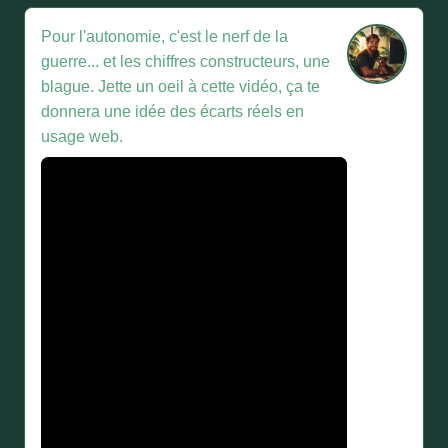
Pour l'autonomie, c'est le nerf de la
guerre... et les chiffres constructeurs, une
blague. Jette un oeil à cette vidéo, ça te
donnera une idée des écarts réels en
usage web.