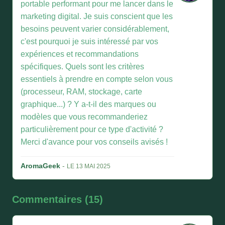
portable performant pour me lancer dans le
marketing digital. Je suis conscient que les
besoins peuvent varier considérablement,
c'est pourquoi je suis intéressé par vos
expériences et recommandations
spécifiques. Quels sont les critères
essentiels à prendre en compte selon vous
(processeur, RAM, stockage, carte
graphique...) ? Y a-t-il des marques ou
modèles que vous recommanderiez
particulièrement pour ce type d'activité ?
Merci d'avance pour vos conseils avisés !
AromaGeek
-
LE 13 MAI 2025
Commentaires (15)