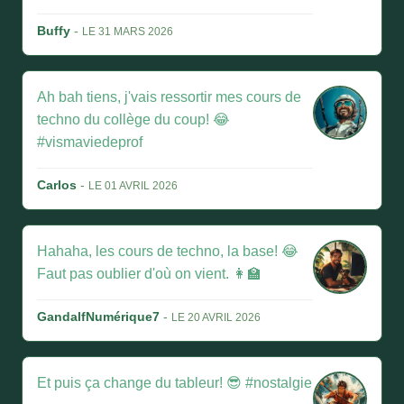
Buffy
-
LE 31 MARS 2026
Ah bah tiens, j'vais ressortir mes cours de
techno du collège du coup! 😂
#vismaviedeprof
Carlos
-
LE 01 AVRIL 2026
Hahaha, les cours de techno, la base! 😂
Faut pas oublier d'où on vient. 👩‍🏫
GandalfNumérique7
-
LE 20 AVRIL 2026
Et puis ça change du tableur! 😎 #nostalgie