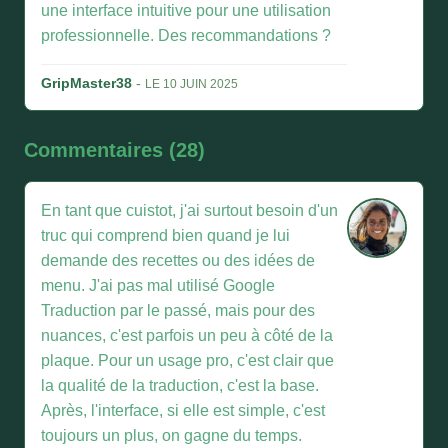
une interface intuitive pour une utilisation
professionnelle. Des recommandations ?
GripMaster38
-
LE 10 JUIN 2025
Commentaires (28)
En tant que cuistot, j'ai surtout besoin d'un
truc qui comprend bien quand je lui
demande des recettes ou des idées de
menu. J'ai pas mal utilisé Google
Traduction par le passé, mais pour des
nuances, c'est parfois un peu à côté de la
plaque. Pour un usage pro, c'est clair que
la qualité de la traduction, c'est la base.
Après, l'interface, si elle est simple, c'est
toujours un plus, on gagne du temps.