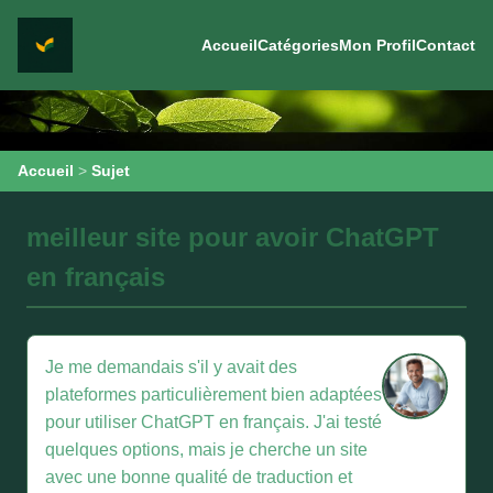
Accueil
Catégories
Mon Profil
Contact
Accueil
>
Sujet
meilleur site pour avoir ChatGPT
en français
Je me demandais s'il y avait des
plateformes particulièrement bien adaptées
pour utiliser ChatGPT en français. J'ai testé
quelques options, mais je cherche un site
avec une bonne qualité de traduction et