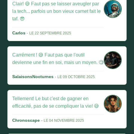
Clair! 😅 Faut pas se laisser aveugler par
la tech... parfois un bon vieux carnet fait le
taf. 😎
Carlos
-
LE 22 SEPTEMBRE 2025
Carrément ! 😅 Faut pas que l'outil
devienne une fin en soi, mais un moyen. 🧐
SalaisonsNocturnes
-
LE 09 OCTOBRE 2025
Tellement! Le but c'est de gagner en
efficacité, pas de se compliquer la vie! 😅
Chronoscape
-
LE 04 NOVEMBRE 2025