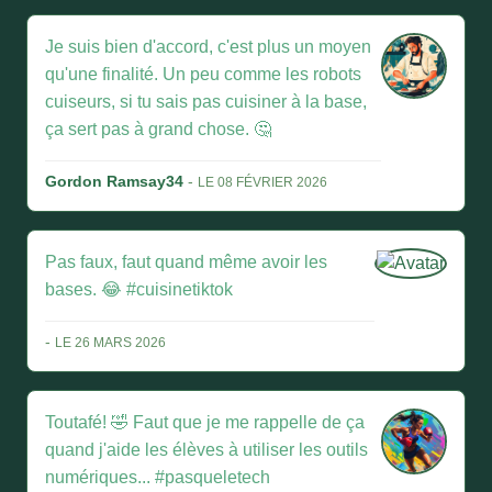
Je suis bien d'accord, c'est plus un moyen
qu'une finalité. Un peu comme les robots
cuiseurs, si tu sais pas cuisiner à la base,
ça sert pas à grand chose. 🤔
Gordon Ramsay34
-
LE 08 FÉVRIER 2026
Pas faux, faut quand même avoir les
bases. 😂 #cuisinetiktok
-
LE 26 MARS 2026
Toutafé! 🤣 Faut que je me rappelle de ça
quand j'aide les élèves à utiliser les outils
numériques... #pasqueletech