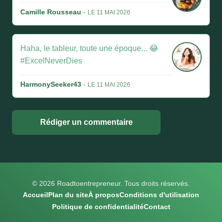
Camille Rousseau
-
LE 11 MAI 2026
Haha, le tableur, toute une époque... 😂
#ExcelNeverDies
HarmonySeeker43
-
LE 11 MAI 2026
Rédiger un commentaire
© 2026 Roadtoentrepreneur. Tous droits réservés.
Accueil
Plan du site
À propos
Conditions d'utilisation
Politique de confidentialité
Contact