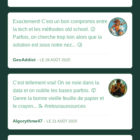
Exactement! C'est un bon compromis entre
la tech et les méthodes old school. 😉
Parfois, on cherche trop loin alors que la
solution est sous notre nez... 🧐
GeoAddict
-
LE 26 AOÛT 2025
C'est tellement vrai! On se noie dans la
data et on oublie les bases parfois. 🤦
Genre la bonne vieille feuille de papier et
le crayon... 📝 #retourauxsources
Algorythme47
-
LE 31 AOÛT 2025