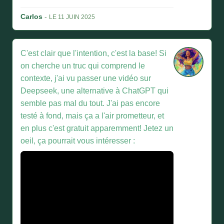
Carlos
-
LE 11 JUIN 2025
C'est clair que l'intention, c'est la base! Si
on cherche un truc qui comprend le
contexte, j'ai vu passer une vidéo sur
Deepseek, une alternative à ChatGPT qui
semble pas mal du tout. J'ai pas encore
testé à fond, mais ça a l'air prometteur, et
en plus c'est gratuit apparemment! Jetez un
oeil, ça pourrait vous intéresser :