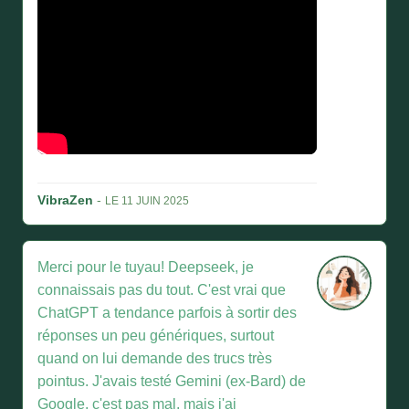
VibraZen
-
LE 11 JUIN 2025
Merci pour le tuyau! Deepseek, je
connaissais pas du tout. C'est vrai que
ChatGPT a tendance parfois à sortir des
réponses un peu génériques, surtout
quand on lui demande des trucs très
pointus. J'avais testé Gemini (ex-Bard) de
Google, c'est pas mal, mais j'ai