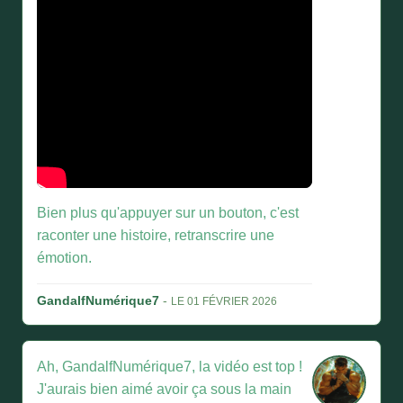
Bien plus qu'appuyer sur un bouton, c'est
raconter une histoire, retranscrire une
émotion.
GandalfNumérique7
-
LE 01 FÉVRIER 2026
Ah, GandalfNumérique7, la vidéo est top !
J'aurais bien aimé avoir ça sous la main