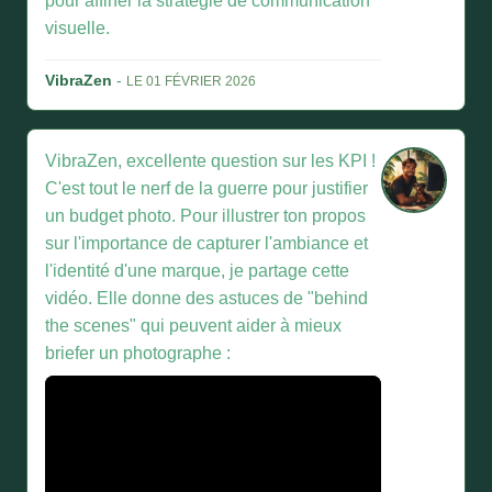
pour affiner la stratégie de communication
visuelle.
VibraZen
-
LE 01 FÉVRIER 2026
VibraZen, excellente question sur les KPI !
C'est tout le nerf de la guerre pour justifier
un budget photo. Pour illustrer ton propos
sur l'importance de capturer l'ambiance et
l'identité d'une marque, je partage cette
vidéo. Elle donne des astuces de "behind
the scenes" qui peuvent aider à mieux
briefer un photographe :