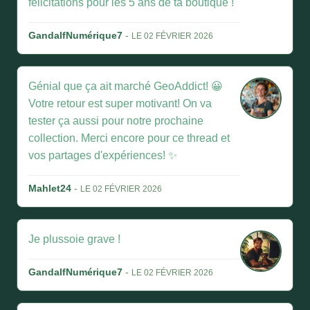
félicitations pour les 5 ans de ta boutique !
GandalfNumérique7
-
LE 02 FÉVRIER 2026
Génial que ça ait marché GeoAddict! 😀
Votre retour est super motivant! On va
tester ça aussi pour notre prochaine
collection. Merci encore pour ce thread et
vos partages d'expériences! ✨
Mahlet24
-
LE 02 FÉVRIER 2026
Je plussoie grave !
GandalfNumérique7
-
LE 02 FÉVRIER 2026