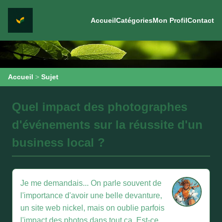
Accueil
Catégories
Mon Profil
Contact
Accueil
>
Sujet
Quel impact des photographes
d'événements sur la réussite d'un
business local ?
Je me demandais... On parle souvent de
l'importance d'avoir une belle devanture,
un site web nickel, mais on oublie parfois
l'impact des photos dans tout ça. Est-ce