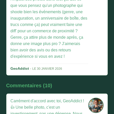
que vous pensez qu'un photographe qui
shoote bien les événements (genre, une
inauguration, un anniversaire de boîte, des
trucs comme ça) peut vraiment faire une
diff' pour un commerce de proximité ?
Genre, ça attire plus de monde après, ça
donne une image plus pro ? J'aimerais
bien avoir des avis ou des retours
d'expérience si vous en avez !
GeoAddict
-
LE 30 JANVIER 2026
Commentaires (10)
Carrément d'accord avec toi, GeoAddict !
👍 Une belle photo, c'est un
investissement, pas une dépense. Nous,