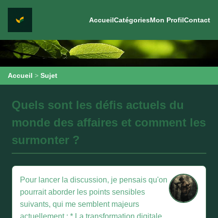
Accueil
Catégories
Mon Profil
Contact
Accueil
>
Sujet
Quels sont les défis actuels du
monde des affaires et comment les
surmonter ?
Pour lancer la discussion, je pensais qu'on
pourrait aborder les points sensibles
suivants, qui me semblent majeurs
actuellement : * La transformation digitale,