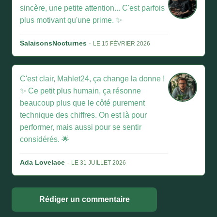
sincère, une petite attention... C'est parfois
plus motivant qu'une prime. ✨
SalaisonsNocturnes
-
LE 15 FÉVRIER 2026
C'est clair, Mahlet24, ça change la donne !
✨ Ce petit plus humain, ça résonne
beaucoup plus que le côté purement
technique des chiffres. On est là pour
performer, mais aussi pour se sentir
considérés. 🌟
Ada Lovelace
-
LE 31 JUILLET 2026
Rédiger un commentaire