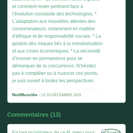
et comment rester pertinent face à
l'évolution constante des technologies. *
L'adaptation aux nouvelles attentes des
consommateurs, notamment en matière
d'éthique et de responsabilité sociale. * La
gestion des risques liés à la mondialisation
et aux crises économiques. * La nécessité
d'innover en permanence pour se
démarquer de la concurrence. N'hésitez
pas à compléter ou à nuancer ces points,
je suis ouvert à toutes les perspectives.
NuitMusclée
-
LE 03 DÉCEMBRE 2025
Commentaires (13)
En tant qu'initiateur de ce fil, merci pour