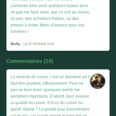
j'aimerais bien avoir quelques tuyaux pour
ne pas me faire avoir, que ce soit au niveau
du prix, des acheteurs fiables, ou des
erreurs à éviter. Merci d'avance pour vos
lumières !
Buffy
-
LE 05 FÉVRIER 2026
Commentaires (10)
La revente de cuivre, c'est un domaine où il
faut être prudent, effectivement. Pour ne
pas se faire avoir, quelques points me
semblent importants. D'abord, bien évaluer
la qualité du cuivre. Est-ce du cuivre nu,
gainé, étamé ? La pureté joue énormément
sur le prix. Un cuivre propre et bien trié se