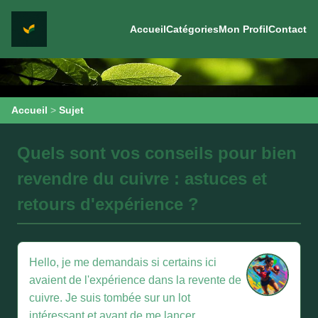
Accueil
Catégories
Mon Profil
Contact
Accueil
>
Sujet
Quels sont vos conseils pour bien
revendre du cuivre : astuces et
retours d'expérience ?
Hello, je me demandais si certains ici
avaient de l'expérience dans la revente de
cuivre. Je suis tombée sur un lot
intéressant et avant de me lancer,