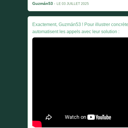
Guzmán53
-
LE 03 JUILLET 2025
Exactement, Guzmán53 ! Pour illustrer concrètem
automatisent les appels avec leur solution :