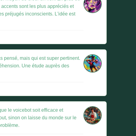
 accents sont les plus appréciés et
s préjugés inconscients. L'idée est
as pensé, mais qui est super pertinent.
mpréhension. Une étude auprès des
 que le voicebot soit efficace et
out, sinon on laisse du monde sur le
 problème.