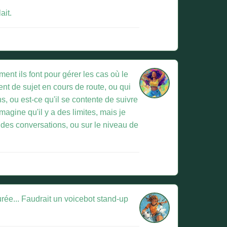
ait.
nt ils font pour gérer les cas où le
nt de sujet en cours de route, ou qui
s, ou est-ce qu'il se contente de suivre
magine qu'il y a des limites, mais je
e des conversations, ou sur le niveau de
surée... Faudrait un voicebot stand-up