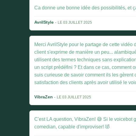
Ca donne une bonne idée des possibilités, et ça
AvrilStyle
-
LE 03 JUILLET 2025
Merci AvrilStyle pour le partage de cette vidéo
client s'exprime de manière un peu... alambiqué
utilisent des termes techniques sans explication
un script prédéfini ? Et dans ce cas, comment on
suis curieuse de savoir comment ils les gèrent c
satisfaction des clients après avoir utilisé le vo
VibraZen
-
LE 03 JUILLET 2025
C'est LA question, VibraZen! 😅 Si le voicebot gè
comedian, capable d'improviser! 🤣