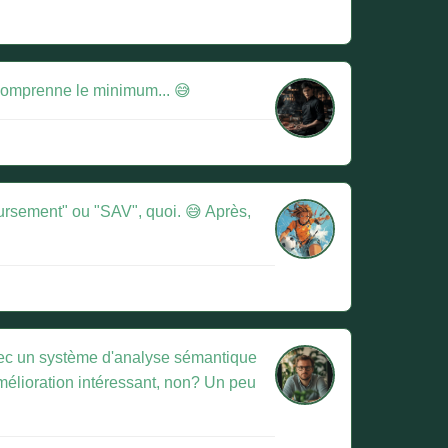
l comprenne le minimum... 😅
ursement" ou "SAV", quoi. 😅 Après,
 avec un système d'analyse sémantique
amélioration intéressant, non? Un peu