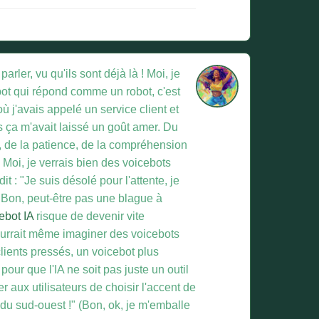
rler, vu qu'ils sont déjà là ! Moi, je
bot qui répond comme un robot, c'est
 j'avais appelé un service client et
s ça m'avait laissé un goût amer. Du
, de la patience, de la compréhension
 Moi, je verrais bien des voicebots
 : "Je suis désolé pour l'attente, je
 Bon, peut-être pas une blague à
ebot IA
risque de devenir vite
pourrait même imaginer des voicebots
clients pressés, un voicebot plus
pour que l'IA ne soit pas juste un outil
r aux utilisateurs de choisir l'accent de
 du sud-ouest !" (Bon, ok, je m'emballe