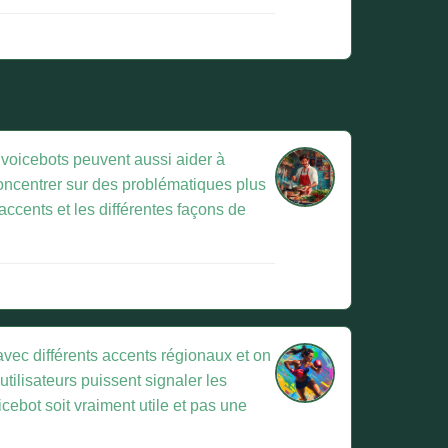
s voicebots peuvent aussi aider à
concentrer sur des problématiques plus
 accents et les différentes façons de
 avec différents accents régionaux et on
tilisateurs puissent signaler les
ebot soit vraiment utile et pas une