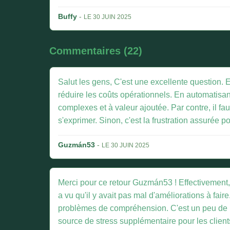
Buffy
-
LE 30 JUIN 2025
Commentaires (22)
Salut les gens, C'est une excellente question. E
réduire les coûts opérationnels. En automatisa
complexes et à valeur ajoutée. Par contre, il fau
s'exprimer. Sinon, c'est la frustration assurée pou
Guzmán53
-
LE 30 JUIN 2025
Merci pour ce retour Guzmán53 ! Effectivement, l
a vu qu'il y avait pas mal d'améliorations à fai
problèmes de compréhension. C'est un peu de bou
source de stress supplémentaire pour les client