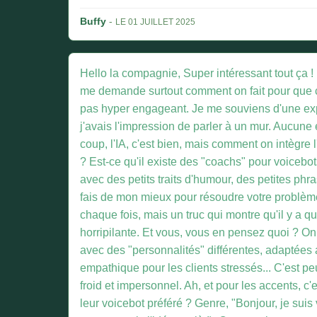
Buffy
-
LE 01 JUILLET 2025
Hello la compagnie, Super intéressant tout ça ! L'
me demande surtout comment on fait pour que ce
pas hyper engageant. Je me souviens d'une expé
j'avais l'impression de parler à un mur. Aucune
coup, l'IA, c'est bien, mais comment on intègr
? Est-ce qu'il existe des "coachs" pour voicebo
avec des petits traits d'humour, des petites phr
fais de mon mieux pour résoudre votre problème
chaque fois, mais un truc qui montre qu'il y a q
horripilante. Et vous, vous en pensez quoi ? O
avec des "personnalités" différentes, adaptées a
empathique pour les clients stressés... C'est peut
froid et impersonnel. Ah, et pour les accents, c'
leur voicebot préféré ? Genre, "Bonjour, je suis