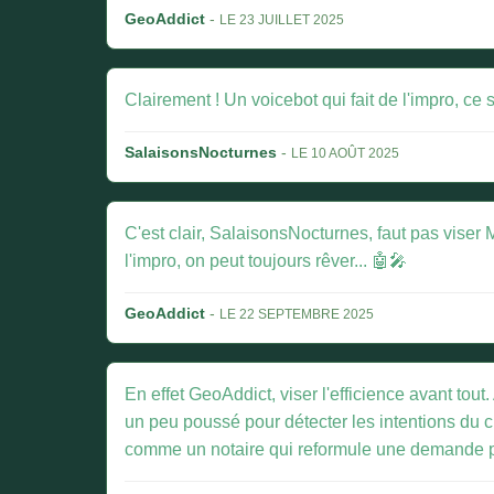
GeoAddict
-
LE 23 JUILLET 2025
Clairement ! Un voicebot qui fait de l'impro, ce
SalaisonsNocturnes
-
LE 10 AOÛT 2025
C'est clair, SalaisonsNocturnes, faut pas vise
l'impro, on peut toujours rêver... 🤖🎤
GeoAddict
-
LE 22 SEPTEMBRE 2025
En effet GeoAddict, viser l'efficience avant to
un peu poussé pour détecter les intentions du c
comme un notaire qui reformule une demande pou