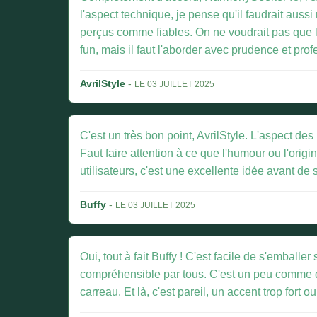
l'aspect technique, je pense qu'il faudrait aus
perçus comme fiables. On ne voudrait pas que l'
fun, mais il faut l'aborder avec prudence et pro
AvrilStyle
-
LE 03 JUILLET 2025
C'est un très bon point, AvrilStyle. L'aspect de
Faut faire attention à ce que l'humour ou l'orig
utilisateurs, c'est une excellente idée avant de 
Buffy
-
LE 03 JUILLET 2025
Oui, tout à fait Buffy ! C'est facile de s'emballer
compréhensible par tous. C'est un peu comme qu
carreau. Et là, c'est pareil, un accent trop fort