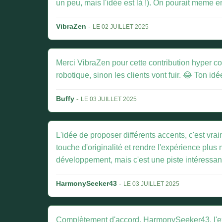
un peu, mais l'idée est là !). On pourait meme e
VibraZen
-
LE 02 JUILLET 2025
Merci VibraZen pour cette contribution hyper com
robotique, sinon les clients vont fuir. 😂 Ton idé
Buffy
-
LE 03 JUILLET 2025
L'idée de proposer différents accents, c'est vr
touche d'originalité et rendre l'expérience plus 
développement, mais c'est une piste intéressant
HarmonySeeker43
-
LE 03 JUILLET 2025
Complètement d'accord, HarmonySeeker43, l'expé