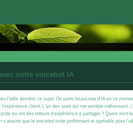
avec notre voicebot IA
peu l'idée derrière ce sujet. On parle beaucoup d'IA en ce mo
l'expérience client. L'un des axes qui me semble intéressant, c'e
e piste ou ont des retours d'expérience à partager ? Quels sont 
 s'assure que le voicebot reste performant et agréable pour l'ut