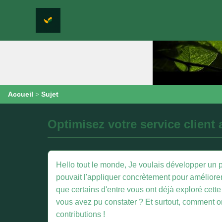
Accueil
>
Sujet
Optimisez votre service client 
Hello tout le monde, Je voulais développer un 
pouvait l'appliquer concrètement pour améliorer 
que certains d'entre vous ont déjà exploré cett
vous avez pu constater ? Et surtout, comment on
contributions !