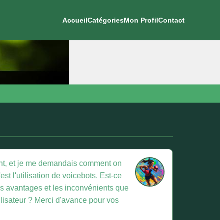
Accueil
Catégories
Mon Profil
Contact
ment, et je me demandais comment on
st l'utilisation de voicebots. Est-ce
les avantages et les inconvénients que
ilisateur ? Merci d'avance pour vos