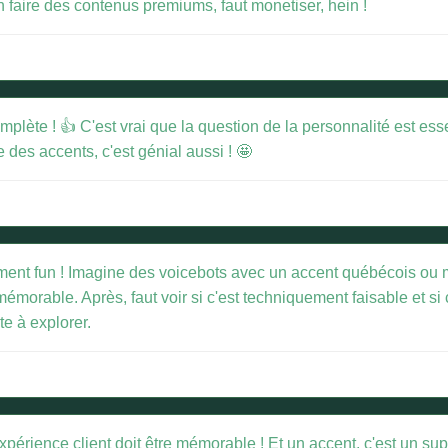
n faire des contenus premiums, faut monetiser, hein !
plète ! 👍 C'est vrai que la question de la personnalité est ess
e des accents, c'est génial aussi ! 🤩
aiment fun ! Imagine des voicebots avec un accent québécois ou ma
mémorable. Après, faut voir si c'est techniquement faisable et si
e à explorer.
rience client doit être mémorable ! Et un accent, c'est un sup