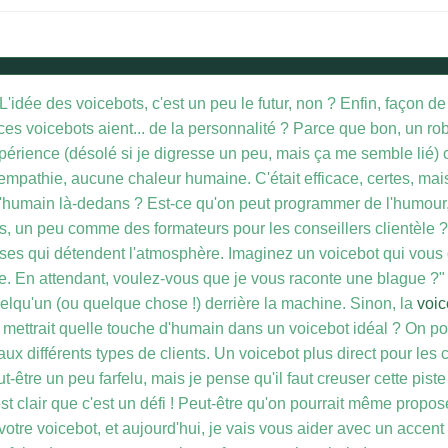
idée des voicebots, c'est un peu le futur, non ? Enfin, façon de pa
s voicebots aient... de la personnalité ? Parce que bon, un ro
rience (désolé si je digresse un peu, mais ça me semble lié) où
 empathie, aucune chaleur humaine. C'était efficace, certes, mai
e l'humain là-dedans ? Est-ce qu'on peut programmer de l'humour
ts, un peu comme des formateurs pour les conseillers clientèle ?
ases qui détendent l'atmosphère. Imaginez un voicebot qui vous dit
. En attendant, voulez-vous que je vous raconte une blague ?"
uelqu'un (ou quelque chose !) derrière la machine. Sinon, la
voic
n mettrait quelle touche d'humain dans un voicebot idéal ? On 
ux différents types de clients. Un voicebot plus direct pour les 
-être un peu farfelu, mais je pense qu'il faut creuser cette piste 
est clair que c'est un défi ! Peut-être qu'on pourrait même propose
 votre voicebot, et aujourd'hui, je vais vous aider avec un accent