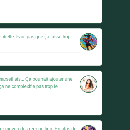
entielle. Faut pas que ça fasse trop
rseillais... Ça pourrait ajouter une
 ça ne complexifie pas trop le
er moyen de créer un lien. En plus de