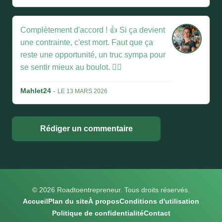
Complètement d'accord ! 👍 Si ça devient
une contrainte, c'est mort. Faut que ça
reste une opportunité, un truc sympa pour
se sentir mieux au boulot. 🧘‍♀️
Mahlet24
-
LE 13 MARS 2026
Rédiger un commentaire
© 2026 Roadtoentrepreneur. Tous droits réservés.
Accueil
Plan du site
À propos
Conditions d'utilisation
Politique de confidentialité
Contact