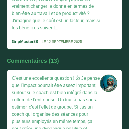
vraiment changer la donne en termes de
bien-être au travail et de productivité ?
J'imagine que le coût est un facteur, mais si
les bénéfices suivent...
GripMaster38
-
LE 12 SEPTEMBRE 2025
Commentaires (13)
C'est une excellente question ! 👍 Je pense
que l'impact pourrait être assez important,
surtout si le coach est bien intégré dans la
culture de l'entreprise. Un truc à pas sous-
estimer, c'est l'effet de groupe. Si t'as un
coach qui organise des séances pour
plusieurs employés en même temps, ça
peut créer une dynamique positive et