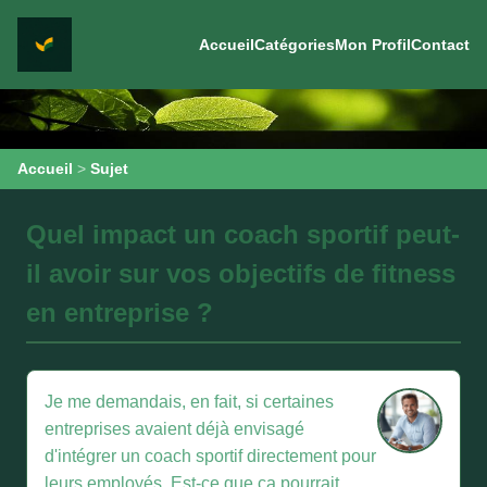
Accueil
Catégories
Mon Profil
Contact
Accueil
>
Sujet
Quel impact un coach sportif peut-
il avoir sur vos objectifs de fitness
en entreprise ?
Je me demandais, en fait, si certaines
entreprises avaient déjà envisagé
d'intégrer un coach sportif directement pour
leurs employés. Est-ce que ça pourrait