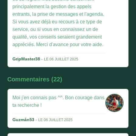
principalement la gestion des appels
entrants, la prise de messages et l'agenda.
Si vous avez déjà eu recours à ce type de
service, ou si vous en connaissez un de
qualité, vos conseils seraient grandement
appréciés. Merci d'avance pour votre aide.
GripMaster38
-
LE 06 JUILLET 2025
Commentaires (22)
Moi j'en connais pas ^^. Bon courage dans
ta recherche !
Guzmán53
-
LE 06 JUILLET 2025