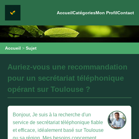
Accueil
Catégories
Mon Profil
Contact
Accueil
>
Sujet
Auriez-vous une recommandation
pour un secrétariat téléphonique
opérant sur Toulouse ?
Bonjour, Je suis à la recherche d'un
service de secrétariat téléphonique fiable
et efficace, idéalement basé sur Toulouse
ou sa région. Mes besoins concernent