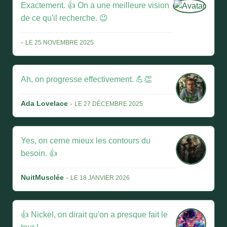
Exactement. 👍 On a une meilleure vision
de ce qu'il recherche. 😉
-
LE 25 NOVEMBRE 2025
Ah, on progresse effectivement. 💪👏
Ada Lovelace
-
LE 27 DÉCEMBRE 2025
Yes, on cerne mieux les contours du
besoin. 👍
NuitMusclée
-
LE 18 JANVIER 2026
👍 Nickel, on dirait qu'on a presque fait le