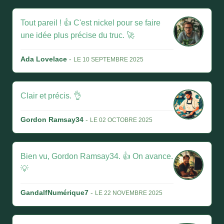
Tout pareil ! 👍 C'est nickel pour se faire
une idée plus précise du truc. 🚀
Ada Lovelace
-
LE 10 SEPTEMBRE 2025
Clair et précis. 👌
Gordon Ramsay34
-
LE 02 OCTOBRE 2025
Bien vu, Gordon Ramsay34. 👍 On avance.
💡
GandalfNumérique7
-
LE 22 NOVEMBRE 2025