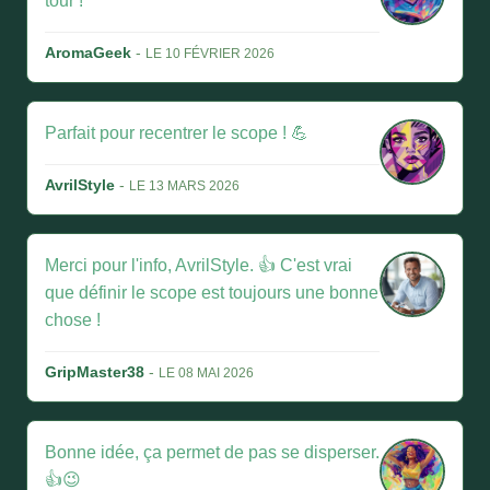
tour !
AromaGeek
-
LE 10 FÉVRIER 2026
Parfait pour recentrer le scope ! 💪
AvrilStyle
-
LE 13 MARS 2026
Merci pour l'info, AvrilStyle. 👍 C'est vrai
que définir le scope est toujours une bonne
chose !
GripMaster38
-
LE 08 MAI 2026
Bonne idée, ça permet de pas se disperser.
👍😉